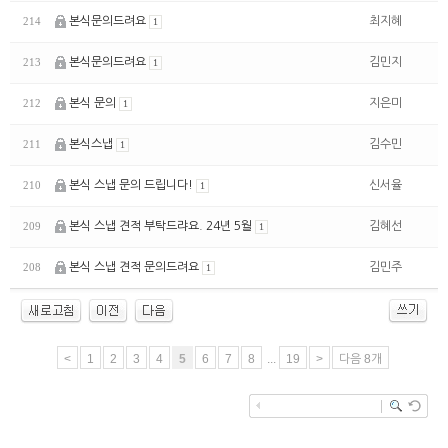
본식문의드려요
최지혜
214
1
본식문의드려요
김민지
213
1
본식 문의
지은미
212
1
본식스냅
김수민
211
1
본식 스냅 문의 드립니다!
신서율
210
1
본식 스냅 견적 부탁드랴요. 24년 5월
김혜선
209
1
본식 스냅 견적 문의드려요
김민주
208
1
<
1
2
3
4
5
6
7
8
...
19
>
다음 8개