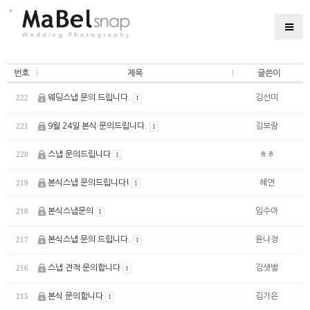
번호
제목
글쓴이
웨딩스냅 문의 드립니다.
김선미
222
1
9월 24일 본식 문의드립니다.
김보람
221
1
스냅 문의드립니다
ㅎㅎ
220
1
본식스냅 문의드립니다!
혜연
219
1
본식스냅문의
임수아
218
1
본식스냅 문의 드립니다.
윤나정
217
1
스냅 견적 문의합니다
김샛별
216
1
본식 문의합니다
김가은
215
1