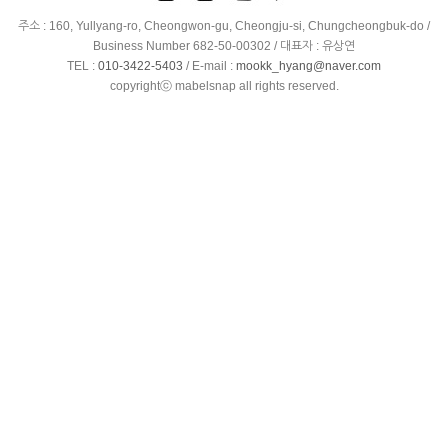
주소 : 160, Yullyang-ro, Cheongwon-gu, Cheongju-si, Chungcheongbuk-do /
Business Number 682-50-00302 / 대표자 : 유상연
TEL :
010-3422-5403
/
E-mail :
mookk_hyang@naver.com
copyrightⓒ mabelsnap all rights reserved.